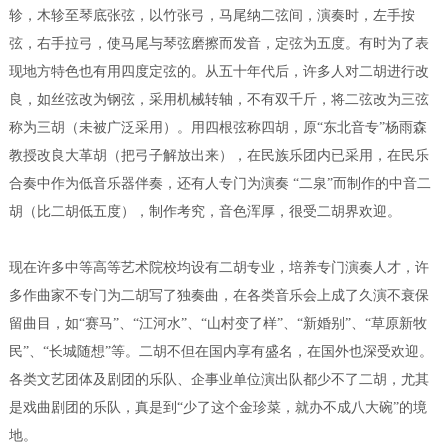
轸，木轸至琴底张弦，以竹张弓，马尾纳二弦间，演奏时，左手按
弦，右手拉弓，使马尾与琴弦磨擦而发音，定弦为五度。有时为了表
现地方特色也有用四度定弦的。从五十年代后，许多人对二胡进行改
良，如丝弦改为钢弦，采用机械转轴，不有双千斤，将二弦改为三弦
称为三胡（未被广泛采用）。用四根弦称四胡，原“东北音专”杨雨森
教授改良大革胡（把弓子解放出来），在民族乐团内已采用，在民乐
合奏中作为低音乐器伴奏，还有人专门为演奏 “二泉”而制作的中音二
胡（比二胡低五度），制作考究，音色浑厚，很受二胡界欢迎。
现在许多中等高等艺术院校均设有二胡专业，培养专门演奏人才，许
多作曲家不专门为二胡写了独奏曲，在各类音乐会上成了久演不衰保
留曲目，如“赛马”、“江河水”、“山村变了样”、“新婚别”、“草原新牧
民”、“长城随想”等。二胡不但在国内享有盛名，在国外也深受欢迎。
各类文艺团体及剧团的乐队、企事业单位演出队都少不了二胡，尤其
是戏曲剧团的乐队，真是到“少了这个金珍菜，就办不成八大碗”的境
地。