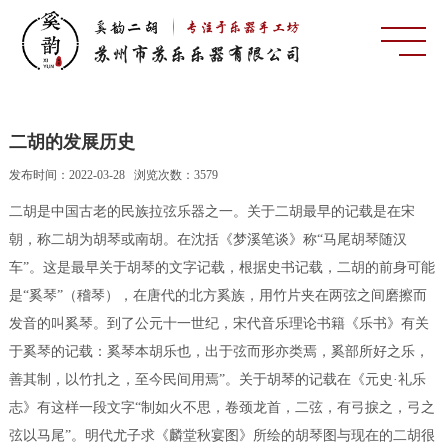
二胡的发展历史
发布时间：2022-03-28 浏览次数：3579
二胡是中国古老的民族拉弦乐器之一。关于二胡最早的记载是在宋
朝，称二胡为胡琴或南胡。
在沈括《梦溪笔谈》称“马尾胡琴随汉
车”。这是最早关于胡琴的文字记载，根据史书记载，二胡的前身可能
是“奚琴”（稽琴），在唐代的北方奚族，用竹片夹在两弦之间磨擦而
发音的叫奚琴。到了公元十一世纪，宋代音乐理论书籍《乐书》有关
于奚琴的记载：奚琴本胡乐也，出于弦而形亦类焉，奚部所好之乐，
善其制，以竹扎之，至今民间用焉”。关于胡琴的记载在《元史·礼乐
志》有这样一段文字“制如火不思，卷颈龙首，二弦，有弓捩之，弓之
弦以马尾”。明代尤子求《麟堂秋宴图》所绘的胡琴图与现在的二胡很