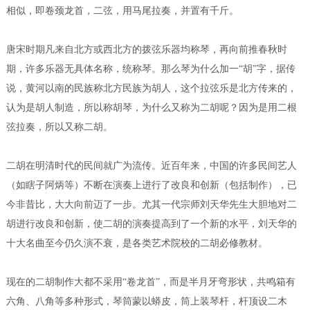
相似，即卷颈龙首，二弦，用马尾拉奏，并置有千斤。
唐宋时期凡来自北方或西北方的拨弦乐器均称琴，再向前推春秋时
期，许多乐器无具体名称，统称琴。那么琴为什么加一“胡”字，据传
说，黄河以南的民族称北方民族为胡人，这个拉弦乐是北方传来的，
认为是胡人制造，所以称胡琴，为什么又称为二胡呢？因为是用二根
弦拉奏，所以又称二胡。
二胡在明清时代的民间就广为流传。近百年来，中国的许多民间艺人
（如瞎子阿炳等）不断在演奏上进行了改良和创新（包括制作），已
今非昔比，大大向前迈了一步。尤其一代宗师刘天华先生大胆地对二
胡进行改良和创新，使二胡的演奏提高到了一个新的水平，刘天华的
十大名曲至今仍久演不衰，是各类艺术院校的二胡必修教材。
现在的二胡制作大都不采用“卷龙首”，而是半月牙弯形状，共鸣箱有
六角、八角等多种形式，琴筒蒙以蟒皮，筒上装琴杆，杆顶设二木