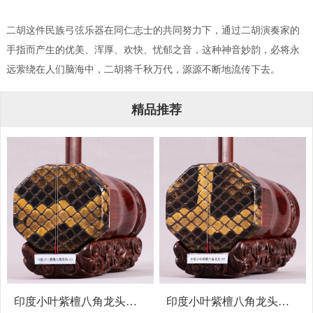
二胡这件民族弓弦乐器在同仁志士的共同努力下，通过二胡演奏家的
手指而产生的优美、浑厚、欢快、忧郁之音，这种神音妙韵，必将永
远萦绕在人们脑海中，二胡将千秋万代，源源不断地流传下去。
精品推荐
印度小叶紫檀八角龙头二胡-83
印度小叶紫檀八角龙头二胡-85