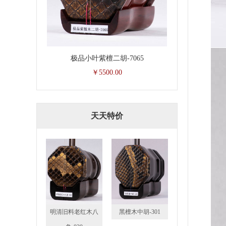
极品小叶紫檀二胡-7065
￥5500.00
天天特价
明清旧料老红木八
黑檀木中胡-301