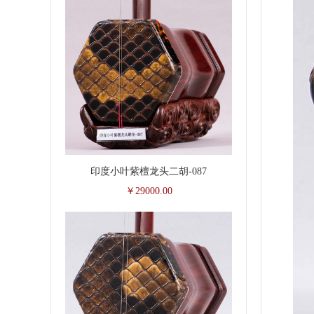
印度小叶紫檀龙头二胡-087
￥29000.00