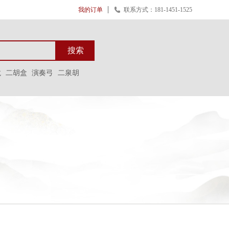
我的订单
联系方式：181-1451-1525
搜索
龙
二胡盒
演奏弓
二泉胡