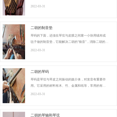
动。 3、持弓时手指过于向下“耷拉”，使弓杆紧压琴筒磨
2022-03-31
擦，弓毛反而离开琴筒向上偏移。 4、演奏外弦时，中指
和无名指从弓杆与弓毛之间拿出来，到演奏内弦时再伸
进去。 5、持弓时拇指的位置不正
二胡的制音垫
琴码的下面，还须在琴弦与皮膜之间塞一小块用绒布或
毡子做的制音垫，它能解决二胡的“狼音”，消除二胡的空
旷音，使之集中、丰满，制音垫的薄厚、大小要适中，
2022-03-31
过厚则影响音量，过薄则不起作用。作成音垫的材料常
有白色海绵、呢子、羊绒、棉布、麂皮、绒布等，用的
最广泛的是海绵和呢子，效果最好的是天然麂皮，不能
二胡的琴码
小看了它
琴码是琴弦与琴皮之间振动的媒介体，对发音有重要作
用。它采用的材料有木、竹、金属和纸等，常用的有木
松节码、枫木码。木松节码木质柔软，发音圆润、淳
2022-03-31
厚，枫木码软硬适中，发音柔和、噪音少。琴码虽小，
但它却是联结琴皮琴弦的枢纽。它的作用是把弦的振动
传导到蟒皮上。因此，琴码的选料、形状以及在琴皮上
二胡的琴轴和琴弦
的安