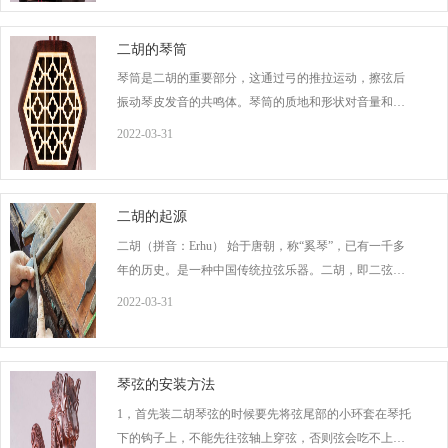
整，色彩对比协调，厚度适宜而有弹性，不易受虫蛀，
发音共鸣较好。蟒皮又以肛门一带地方的最为理想，这
二胡的琴筒
个地方的蟒皮适
琴筒是二胡的重要部分，这通过弓的推拉运动，擦弦后
振动琴皮发音的共鸣体。琴筒的质地和形状对音量和音
质有直接影响。一般用紫檀木或红木制作。形状有六角
2022-03-31
形、八角形、圆形、前八角后圆形等，常用的是六角
形。琴筒后面镶嵌着一个音窗（一般为雕木花窗），不
仅对琴筒起了装饰作用，而且对发音、传音和滤音有一
二胡的起源
定的好处。琴筒
二胡（拼音：Erhu） 始于唐朝，称“奚琴”，已有一千多
年的历史。是一种中国传统拉弦乐器。二胡，即二弦胡
琴，又名“南胡”、“嗡子”，二胡是中华民族乐器家族中主
2022-03-31
要的弓弦乐器（擦弦乐器）之一。 二胡始于唐朝，已有
一千多年的历史。它最早发源于我国古代北部地区的一
个少数民族，原
琴弦的安装方法
1，首先装二胡琴弦的时候要先将弦尾部的小环套在琴托
下的钩子上，不能先往弦轴上穿弦，否则弦会吃不上