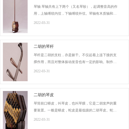
琴轴 琴轴共有上下两个（又名琴轸），起调整音高的作
用，上轴缚绞内弦，下轴缚绞外弦。琴轴有木质轴和机
械轴两种，两者各有利弊。木质轴调音后稳定，不易跑
2022-03-31
弦走音，但因时紧时松，给调弦带来困难。机械轴调弦
快而自如，音准也好，若制作质量没有完全过关，时而
会出现松动、滑动等现象，容易导致跑弦走音。
二胡的琴杆
琴杆是二胡的支柱，亦是躯干。不仅起着上连下接的支
撑作用，而且对整体振动发音也有一定的影响。制作琴
杆的材料有些檀木（数量较少）、乌木或红木。一般用
2022-03-31
乌木较多。乌木价廉物美，具有一定的抗拉性。是支撑
琴弦、供按弦操作的重要支柱。全长81厘米，直径约为
0.55寸（1.83厘米)。顶端为琴头，上部装有两个弦轴，
二胡的琴皮
琴筒前口蟒皮，叫琴皮，也叫琴膜，它是二胡发声的重
要装置。一般是蟒皮，蛇皮是最低级的二胡琴皮。蛇皮
鳞纹细密，纹路排列规则，并富有韧性，但质地较薄。
2022-03-31
音质易受气候、室温等因素的影响。蟒皮鳞纹粗而平