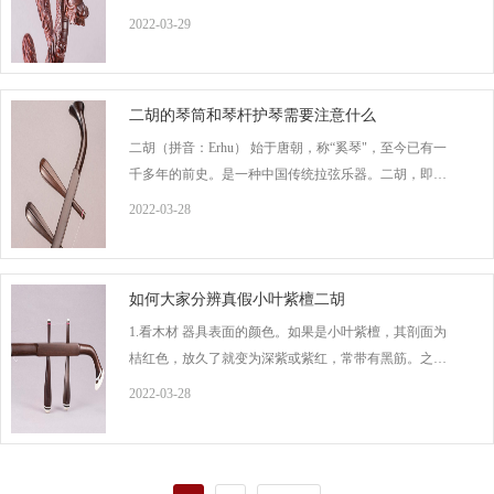
力。 2，然后从琴托处将套好的弦一点点用手拉紧，并逐
2022-03-29
渐将琴弦展开，记住保持拉弦的力度，这个过程不用加
琴码与海绵垫。 3，另一只手拿住琴弦的另一头，将其穿
过弦轴上的小孔并缠绕在弦轴上，这
二胡的琴筒和琴杆护琴需要注意什么
二胡（拼音：Erhu） 始于唐朝，称“奚琴"，至今已有一
千多年的前史。是一种中国传统拉弦乐器。二胡，即二
弦胡琴，又叫“南胡”、嗡子，二胡二胡的琴筒和琴杆大多
2022-03-28
都是用紫檀木、乌木、红木等硬质木材制成的，而硬质
木材很容易受气候的影响，因此二胡的音色与不同的气
候条件和空气湿度有一定的关系。硬质木材密度紧密、
如何大家分辨真假小叶紫檀二胡
1.看木材 器具表面的颜色。如果是小叶紫檀，其剖面为
桔红色，放久了就变为深紫或紫红，常带有黑筋。之所
以会变颜色，是因为小叶紫檀暴露在空气中的那一面被
2022-03-28
空气氧化了。如果是人们的手经常碰触的地方，会更加
光滑油亮，慢慢地形成包浆。而且现在的小叶紫檀家具
一般都是打蜡的。可以清楚的看到小叶紫檀的棕