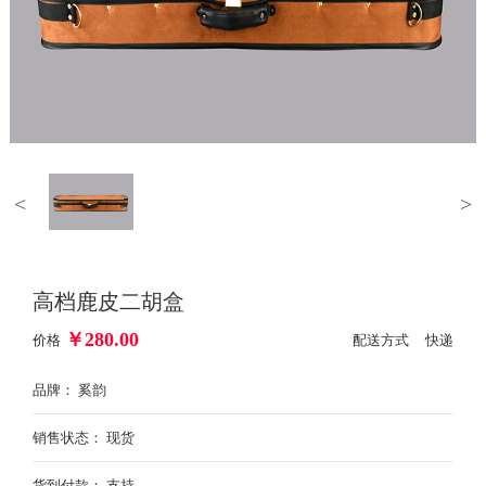
<
>
高档鹿皮二胡盒
￥
280.00
价格
配送方式 快递
品牌： 奚韵
销售状态： 现货
货到付款： 支持