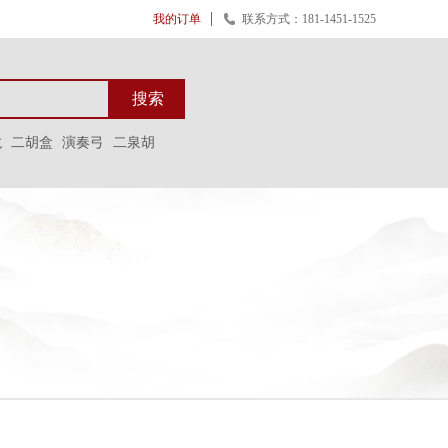
我的订单
联系方式：181-1451-1525
搜索
龙
二胡盒
演奏弓
二泉胡