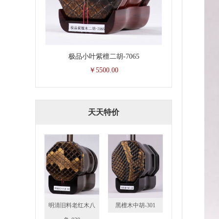
极品小叶紫檀二胡-7065
￥5500.00
天天特价
明清旧料老红木八
黑檀木中胡-301