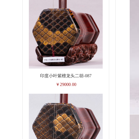
印度小叶紫檀龙头二胡-087
￥29000.00