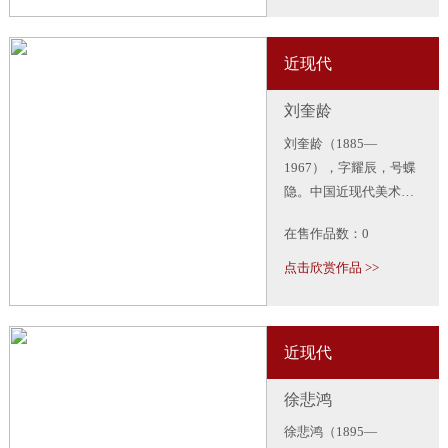
新，自成画派。构图打
破陈规，用笔刚柔相
近现代
济，着色求艳丽而不
俗。作品有《玉兰黄
刘奎龄
鹂》、《丹柿图》、
《牡丹鸽子》等。
刘奎龄（1885—
1967），字耀辰，号蝶
隐。中国近现代美术史
开派巨匠，动物画一代
在售作品数：0
宗师，被誉为“全能画
家”，能工善写，擅长动
点击欣赏作品 >>
物、植物、人物画及山
水画。其画风华滋清
润，厚劲灵动，意境深
近现代
邃。其《上林春色图》
得徐悲鸿高度赞扬，被
徐悲鸿
其誉为“当代中国画坛翎
毛第一人”。
徐悲鸿（1895—