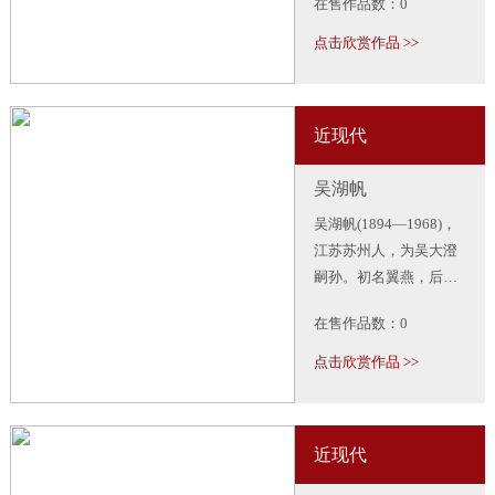
在售作品数：0
师，擅画花鸟、虫鱼、
山水、人物，所作鱼虾
点击欣赏作品 >>
虫蟹，天趣横生。齐白
石书工篆隶，取法于秦
汉碑版，行书饶古拙之
近现代
趣。代表作有《蛙声十
里出山泉》《墨虾》
吴湖帆
等。著有《白石诗草》
《白石老人自述》等。
吴湖帆(1894—1968)，
江苏苏州人，为吴大澄
嗣孙。初名翼燕，后更
名万，字东庄，书画署
在售作品数：0
名湖帆。工山水，亦擅
松、竹、芙蕖。他的青
点击欣赏作品 >>
绿山水画，设色堪称一
绝，不但清而厚，而且
色彩极为丰富，其线条
近现代
飘逸洒脱，谓含刚健于
婀娜之中。