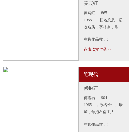
黄宾虹
黄宾虹（1865—
1955），初名懋质，后
改名质，字朴存，号宾
虹。中国近现代国画
在售作品数：0
家，擅画山水，山水画
一代宗师。也是书法
点击欣赏作品 >>
家，与白蕉、高二适、
李志敏合称“20世纪文人
书法四大家”。被称
近现代
为“中国人民优秀的画
家”。
傅抱石
傅抱石（1904—
1965），原名长生、瑞
麟，号抱石斋主人。现
代画家，“新山水画”代
在售作品数：0
表画家。擅画山水，中