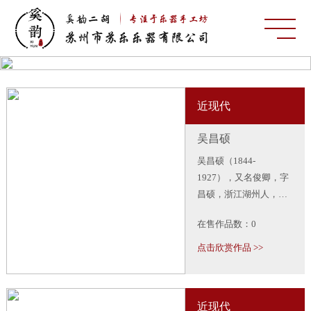
近现代
吴昌硕
吴昌硕（1844-
1927），又名俊卿，字
昌硕，浙江湖州人，晚
清民国书画、篆刻家，
在售作品数：0
西泠印社首任社长，“石
鼓篆书第一人”、“文人
点击欣赏作品 >>
画最后的高峰”，是承前
启后、比较全面的一位
巨匠。与任伯年、蒲
近现代
华、虚谷合称 “海派四