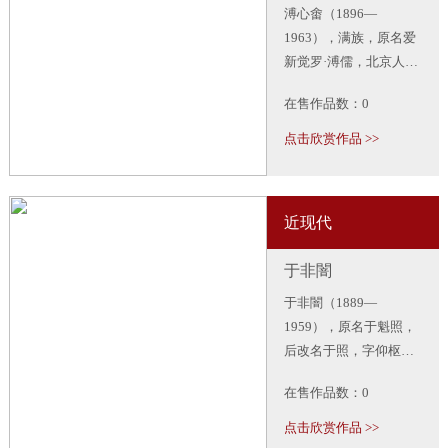
溥心畬（1896—
1963），满族，原名爱
新觉罗·溥儒，北京人，
著名书画家、收藏家。
在售作品数：0
为清恭亲王奕訢之孙。
笃嗜诗文、书画，皆有
点击欣赏作品 >>
成就。画工山水、兼擅
人物、花卉及书法，与
张大千有“南张北溥”之
近现代
誉，又与吴湖帆并称“南
吴北溥”。
于非闇
于非闇（1889—
1959），原名于魁照，
后改名于照，字仰枢，
别署非闇，近现代中国
在售作品数：0
画家。1935年起专攻工
笔花鸟画。师古而不泥
点击欣赏作品 >>
古，创两宋双勾技法之