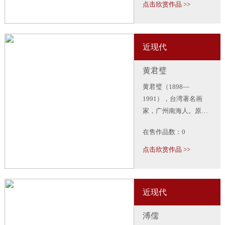
年创为“抱石皴”，笔致
点击欣赏作品 >>
放逸，气势豪放，尤擅
作泉瀑雨雾之景；晚年
多作大幅，气魄雄健，
近现代
具有强烈的时代感。人
物画多作仕女、高士，
黄君璧
形象高古。
黄君璧（1898—
1991），台湾著名画
家，广州南海人。原名
允瑄，晚号君翁，本名
在售作品数：0
韫之，以号行，中国现
代著名国画艺术家、教
点击欣赏作品 >>
育家。致力于山水画，
尤以画云水瀑布为长。
传统功底深厚。与徐悲
近现代
鸿、张大千同辈齐名，
与溥心畲、张大千合
溥儒
称“渡海三家”。