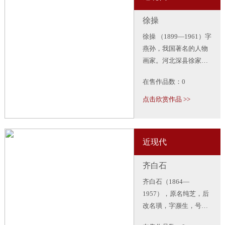
大家”；“新浙派”代表人
徐操
之一。
徐操 （1899—1961）字
燕孙，我国著名的人物
画家。河北深县徐家湾
人，生于北京。画艺娴
在售作品数：0
熟，弟子众多，主要擅
长画人物故事、古装仕
点击欣赏作品 >>
女，工笔、写意、白
描、重彩，样样精能。
他画的人物，线描运用
近现代
自然，笔笔有力，又能
在统一中求变化。
齐白石
齐白石（1864—
1957），原名纯芝，后
改名璜，字濒生，号白
石。近现代中国绘画大