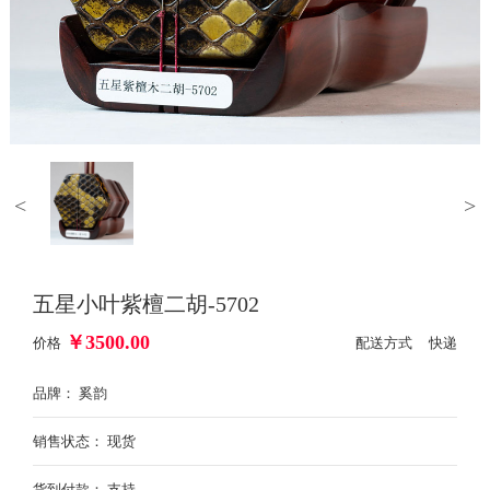
<
>
五星小叶紫檀二胡-5702
￥
3500.00
价格
配送方式 快递
品牌： 奚韵
销售状态： 现货
货到付款： 支持