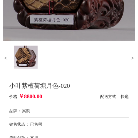
<
>
小叶紫檀荷塘月色-020
￥
8800.00
价格
配送方式 快递
品牌： 奚韵
销售状态： 已售罄
货到付款： 支持