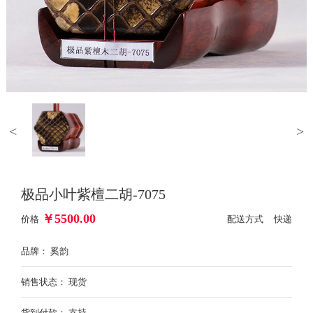
<
>
极品小叶紫檀二胡-7075
￥
5500.00
价格
配送方式 快递
品牌： 奚韵
销售状态： 现货
货到付款： 支持