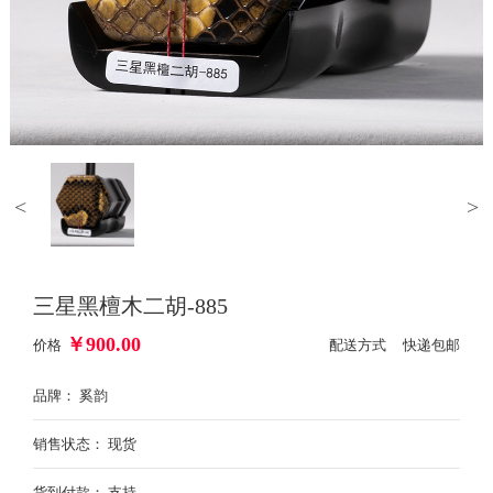
<
>
三星黑檀木二胡-885
￥
900.00
价格
配送方式 快递包邮
品牌： 奚韵
销售状态： 现货
货到付款： 支持