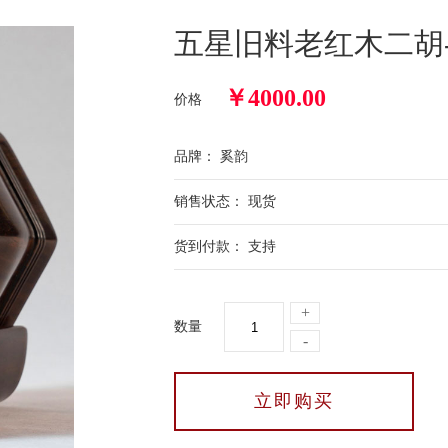
五星旧料老红木二胡-5
￥
4000.00
价格
品牌： 奚韵
销售状态： 现货
货到付款： 支持
+
数量
-
立即购买