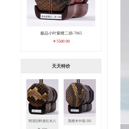
极品小叶紫檀二胡-7065
￥5500.00
天天特价
明清旧料老红木八
黑檀木中胡-301