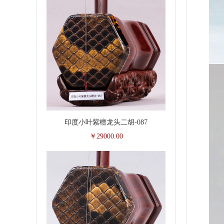
印度小叶紫檀龙头二胡-087
￥29000.00