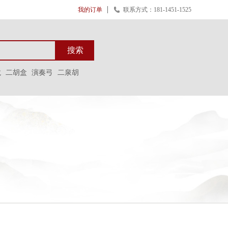
我的订单
联系方式：181-1451-1525
搜索
龙
二胡盒
演奏弓
二泉胡