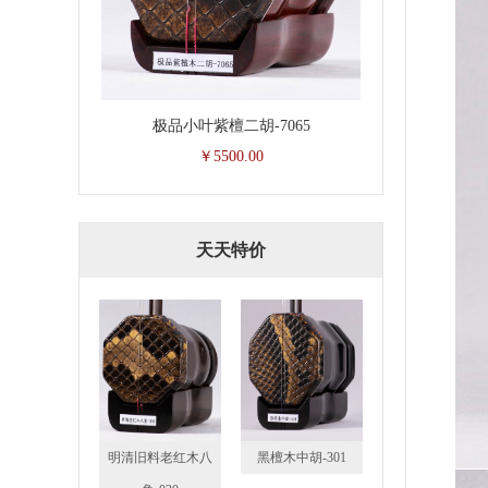
极品小叶紫檀二胡-7065
￥5500.00
天天特价
明清旧料老红木八
黑檀木中胡-301