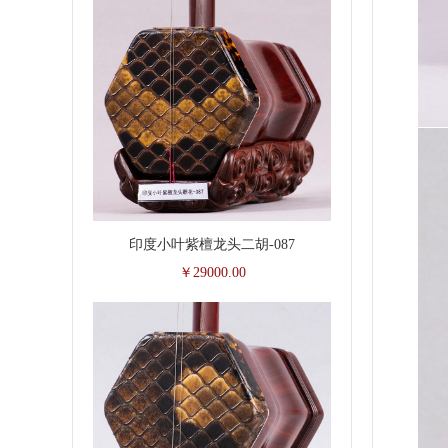
印度小叶紫檀龙头二胡-087
￥29000.00