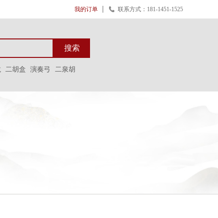
我的订单
联系方式：181-1451-1525
搜索
龙
二胡盒
演奏弓
二泉胡