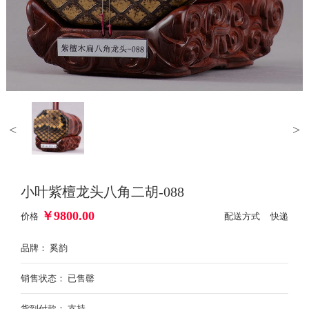
<
>
小叶紫檀龙头八角二胡-088
￥
9800.00
价格
配送方式 快递
品牌： 奚韵
销售状态： 已售罄
货到付款： 支持