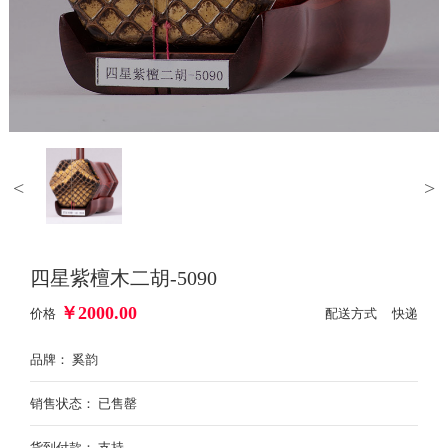
<
>
四星紫檀木二胡-5090
￥
2000.00
价格
配送方式 快递
品牌： 奚韵
销售状态： 已售罄
货到付款： 支持