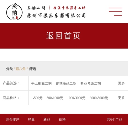
返回首页
分类
“扁八角 ”
筛选
产品筛选：
更多
手工雕花二胡
传世臻品二胡
专业考级二胡
特色二胡
二胡配件
商品价格：
更多
1-500元
500-1000元
1000-3000元
3000-5000元
5000-10000元
10000-30000元
50000元以上
综合排序
销量
新品
价格
共6个产品